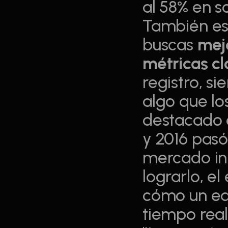
al 58% en so
También es
buscas 
mejo
métricas c
registro, s
algo que lo
destacado e
y 2016 pasó
mercado ini
lograrlo, el
cómo un equ
tiempo real