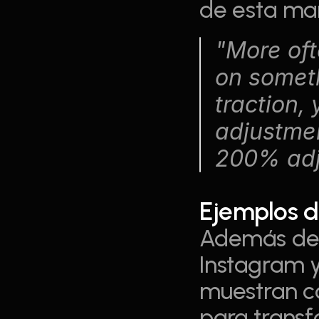
de esta ma
"More oft
on someth
traction,
adjustmen
200% adj
Ejemplos d
Además de 
Instagram y
muestran có
para transf