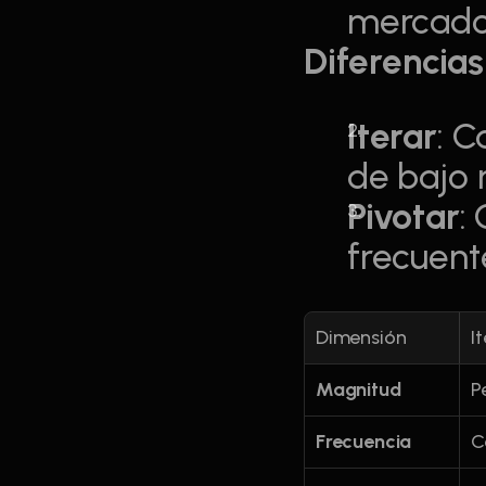
mercado
Diferencias
Iterar
: C
de bajo 
Pivotar
:
frecuent
Dimensión
I
Magnitud
P
Frecuencia
C