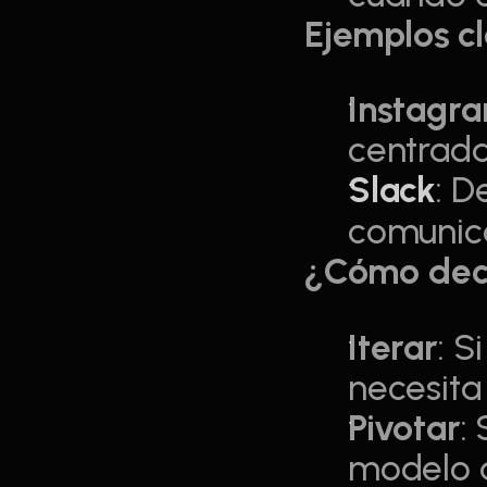
Ejemplos c
Instagr
centrada
Slack
: D
comunic
¿Cómo dec
Iterar
: S
necesita
Pivotar
:
modelo a