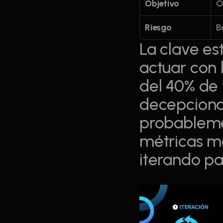
Objetivo
O
Riesgo
B
La clave est
actuar con 
del 40% de 
decepcionad
probablemen
métricas me
iterando pa