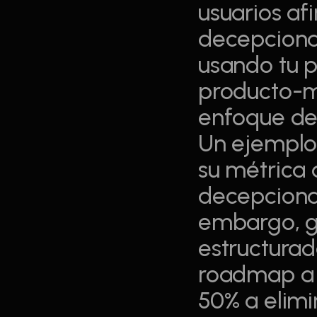
usuarios af
decepcionad
usando tu p
producto-me
enfoque deb
Un ejemplo 
su métrica 
decepcionad
embargo, gr
estructurad
roadmap a m
50% a elimin