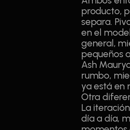
Ambos enfo
producto, p
separa. Piv
en el model
general, mi
pequeños a
Ash Maurya
rumbo, mien
ya está en
Otra difere
La iteració
día a día, 
momentos c