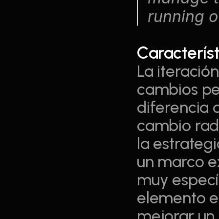
running o
Característ
La iteración
cambios pe
diferencia d
cambio radi
la estrategi
un marco ex
muy específ
elemento en
mejorar un 