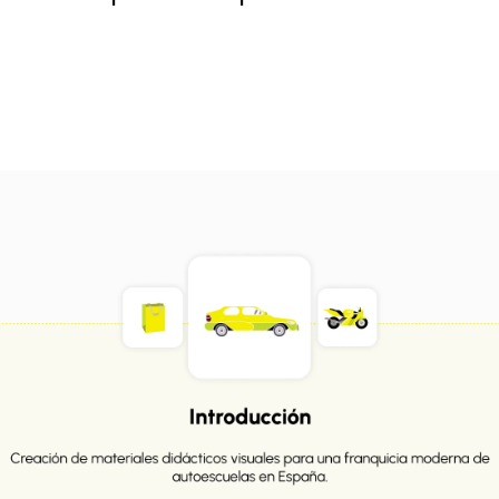
a moderna de autoescuelas en España, en la creación de
riencia atractiva, clara y visual. Diseñamos ilustraciones
do teórico adaptándolo 100% al universo de marca de 