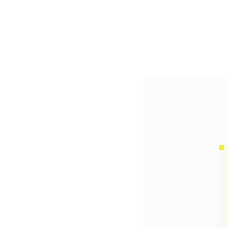
Colaboramos con Hoy Voy, una franquici
convierten el temario teórico en una expe
entender y maquetamos todo el conteni
rápido, sin perder el estilo.