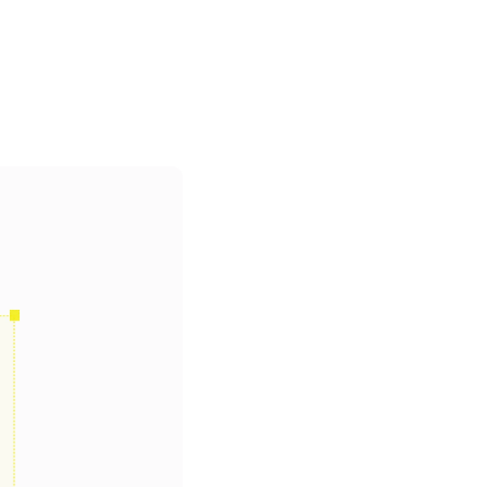
 materiales didácticos visuales que 
 originales, esquemas fáciles de 
Hoy Voy. Una forma de aprender más 