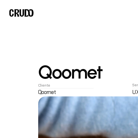
Qoomet
Ser
Cliente
UX
Qoomet